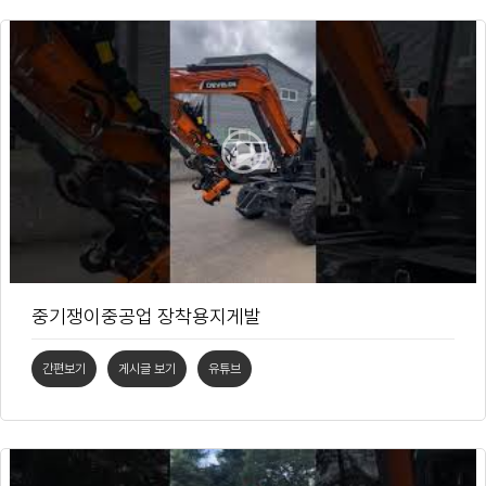
중기쟁이중공업 장착용지게발
간편보기
게시글 보기
유튜브