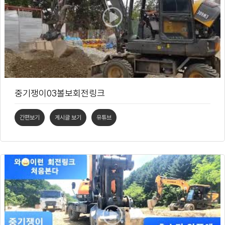
중기쟁이03볼보회전링크
간편보기
게시글 보기
유튜브