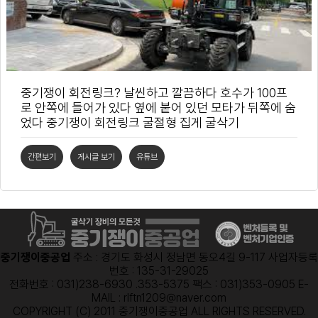
중기쟁이 회전링크? 날씬하고 깔끔하다 호수가 100프
로 안쪽에 들어가 있다 옆에 붙어 있던 모타가 뒤쪽에 숨
었다 중기쟁이 회전링크 굴절형 집게 굴삭기
간편보기
게시글 보기
유튜브
중기쟁이중공업
주소 : 경기도 화성시 정남면 동오4길 9-117
사업자등록
번호 : 135-31-29025
전화번호 : 031)238-6930 .353-5375
팩스 : 031)353-0905
E-
MAIL : rlftn1209@naver.com
COPYRIGHT (C) 2011 중기쟁이중공업 ALL RIGHTS RESERVED.