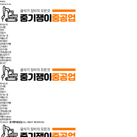
home
Contact us
회사소개
인사말
연혁
인증서
오시는 길
제품소개
회전링크
장착용지게발
고객센터
공지사항
견적상담신청
묻고답하기
제품 Gallery
유투브갤러리
로그인
회사소개
인사말
연혁
인증서
오시는 길
제품소개
회전링크
장착용지게발
고객센터
공지사항
견적상담신청
묻고답하기
제품 Gallery
유투브갤러리
ⓒ2023.
중기쟁이중공업
ALL RIGHT RESERVED.