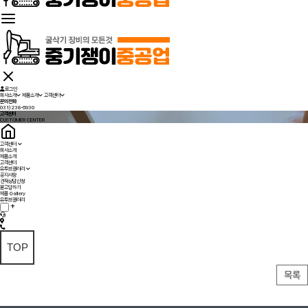
로그인
회사소개
제품소개
고객센터
문의전화
031)238-6930
고객센터
CUSTOMER CENTER
고객센터
회사소개
제품소개
고객센터
유투브갤러리
공지사항
견적상담신청
묻고답하기
제품 Gallery
유투브갤러리
TOP
목록